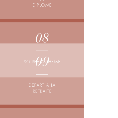
DIPLOME
08
09
SOIREE A THEME
DEPART A LA
RETRAITE