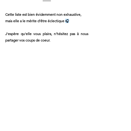
Cette liste est bien évidemment non exhaustive, 
mais elle a le mérite d'être éclectique 
🎧
J'espère qu'elle vous plaira, n'hésitez pas à nous 
partager vos coups de coeur.
Bonne écoute à toutes et à tous, et à très vite!
🤘
Organisation
Musique
Voir tout
Posts récents