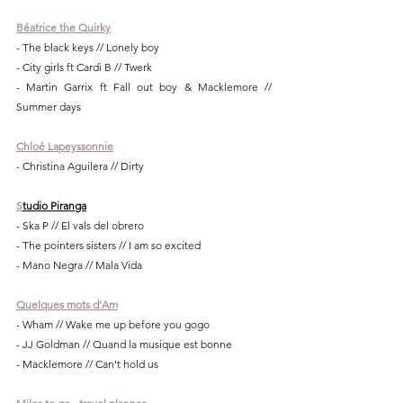
Béatrice the Quirky
- The black keys // Lonely boy
- City girls ft Cardi B // Twerk
- Martin Garrix ft Fall out boy & Macklemore // 
Summer days
Chloé Lapeyssonnie
- Christina Aguilera // Dirty
S
tudio Piranga
- Ska P // El vals del obrero
- The pointers sisters // I am so excited
- Mano Negra // Mala Vida
Quelques mots d'Am
- Wham // Wake me up before you gogo
- JJ Goldman // Quand la musique est bonne
- Macklemore // Can't hold us