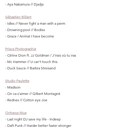
- Aya Nakamura // Djadja
Sébastien Billant
- Idles // Never fight a man with a perm
- Drowning pool // Bodies
- Grace / Animal I have become
Prisca Photographie
- Céline Dion ft. JJ Goldman / J'irais où tu iras
- Mc Hammer // U can't touch this
- Duck Sauce // Barbra Streisand
Studio Paulette
- Madison
- On va s'aimer // Gilbert Montagné
- Rednex // Cotton eye Joe
Octopus Mua
- Last night DJ save my life - Indeep
- Daft Punk // Harder better faster stronger