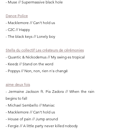
- Muse // Supermassive black hole
Dance Police
- Macklemore // Can't hold us
- C2C // Happy
- The black keys // Lonely boy
Stella du collectif Les créateurs de cérémonies
- Quantic & Nickodemus // My swing es tropical
- Keedz // Stand on the word
- Poppys // Non, non, rien n'a changé
aime deux fois
- Jermaine Jackson ft. Pia Zadora // When the rain 
begins to fall
- Michael Sembello // Maniac
- Macklemore // Can't hold us
- House of pain // Jump around
- Fergie // A little party never killed nobody