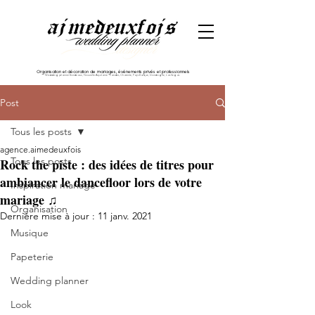
Organisation et décoration de mariages, événements privés et professionnels
Wedding planner Bordeaux, Nouvelle Aquitaine - Landes, Charente, Pays Basque, Dordogne, Las Vegas
Post
Tous les posts
agence.aimedeuxfois
Tous les posts
Rock the piste : des idées de titres pour
ambiancer le dancefloor lors de votre
Inspiration mariage
mariage ♫
Organisation
Dernière mise à jour :
11 janv. 2021
Musique
Papeterie
Wedding planner
Look