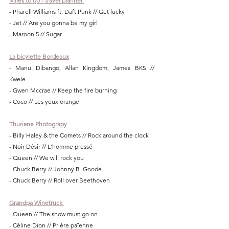
Miles to go - travel planner
- Pharell Williams ft. Daft Punk // Get lucky
- Jet // Are you gonna be my girl
- Maroon 5 // Sugar
La bicylette Bordeaux
- Manu Dibango, Allan Kingdom, James BKS //  
Kwele
- Gwen Mccrae // Keep the fire burning
- Coco // Les yeux orange
Thuriane Photograpy
- Billy Haley & the Comets // Rock around the clock
- Noir Désir // L'homme pressé
- Queen // We will rock you
- Chuck Berry // Johnny B. Goode
- Chuck Berry // Roll over Beethoven
Grandpa Winetruck 
- Queen // The show must go on
- Céline Dion // Prière païenne