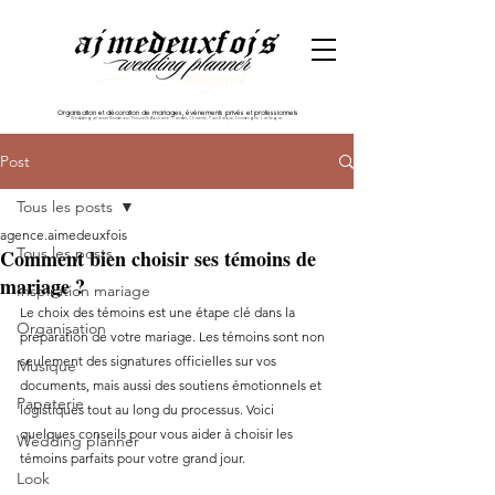
Organisation et décoration de mariages, événements privés et professionnels
Wedding planner Bordeaux, Nouvelle Aquitaine - Landes, Charente, Pays Basque, Dordogne, Las Vegas
Post
Tous les posts
agence.aimedeuxfois
Tous les posts
Comment bien choisir ses témoins de
mariage ?
Inspiration mariage
Le choix des témoins est une étape clé dans la 
Organisation
préparation de votre mariage. Les témoins sont non 
seulement des signatures officielles sur vos 
Musique
documents, mais aussi des soutiens émotionnels et 
Papeterie
logistiques tout au long du processus. Voici 
quelques conseils pour vous aider à choisir les 
Wedding planner
témoins parfaits pour votre grand jour.
Look