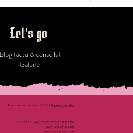
Let's go!
wedding planner bordeaux
Blog (actu & conseils)
Galerie
© a i m e d e u x f o i s . 2026 -
Mentions légales
c r e d i t s . www.markhortonphotos.com
www.tohaveher.com
www.cleyaasulon.com