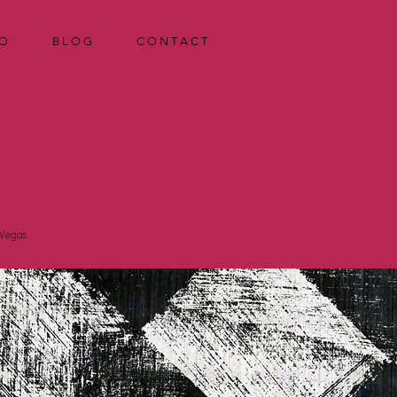
 O
B L O G
C O N T A C T
 Vegas