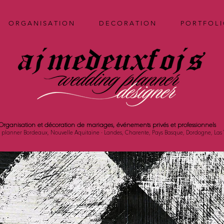
O R G A N I S A T I O N
D E C O R A T I O N
P O R T F O L I
Organisation et décoration de mariages, événements privés et professionnels
planner Bordeaux, Nouvelle Aquitaine - Landes, Charente, Pays Basque, Dordogne, Las