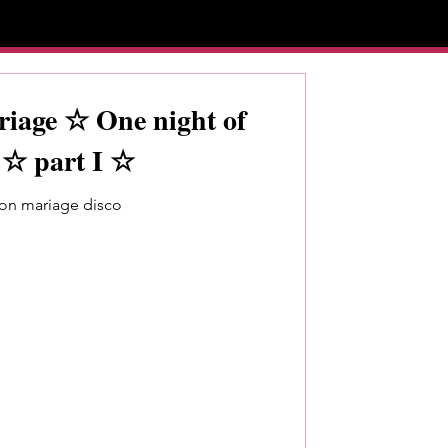
riage ☆ One night of
 ☆ part I ☆
ion mariage disco