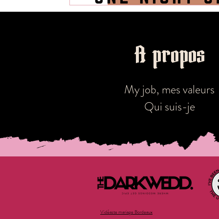
A propos
Mon travail a été recommandé pa
My job, mes valeurs
Qui suis-je
Vidéaste mariage Bordeaux