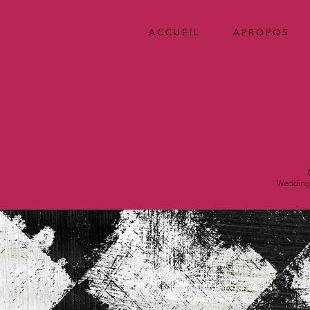
A C C U E I L
A P R O P O S
Wedding 