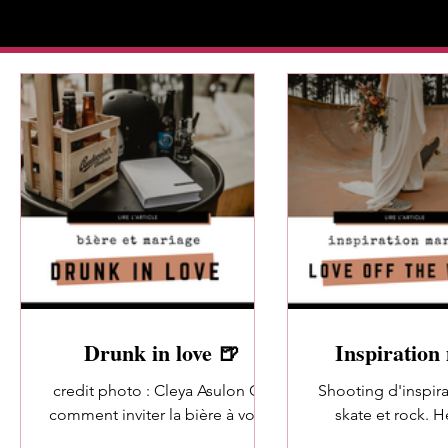
Drunk in love 🍺
Inspiration
skate ⚡ Love o
credit photo : Cleya Asulon Ou
Shooting d'inspir
⚡
comment inviter la bière à votre
skate et rock. H
mariage, ou autre événement
Aujourd'hui je v