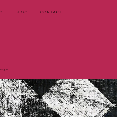
 O
B L O G
C O N T A C T
 Vegas