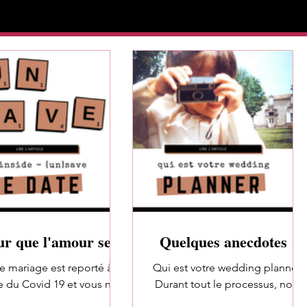
ur que l'amour se
Quelques anecdotes à
page mieux que le
mon sujet.
e mariage est reporté à
Qui est votre wedding planner?
s ♡ #unsavethedate
e du Covid 19 et vous ne
Durant tout le processus, nous
 pas comment l'annoncer?
allons échanger, et je vais