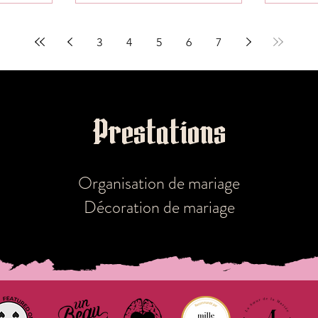
 d'un shooting
des prestataires inspirants de
... Do
on...
partager leur TOP 3...
3
4
5
6
7
Prestations
r...
Organisation de mariage
Décoration de mariage