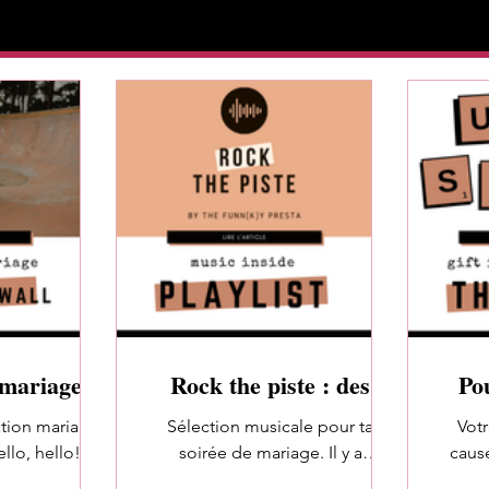
 mariage
Rock the piste : des
Po
ff the wall
idées de titres pour
pro
ation mariage
Sélection musicale pour ta
Votr
ambiancer le dancefloor
viru
ello, hello!
soirée de mariage. Il y a
caus
lors de votre mariage ♫
ous embarque
quelques temps, je demandais à
savez