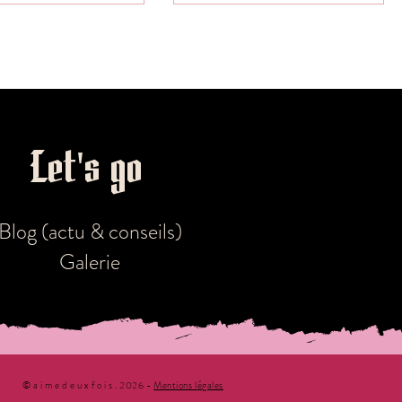
n't panic! Deux studios de
découvrir votre histoire. Alors je
création...
me suis dit...
Let's go!
wedding planner bordeaux
Blog (actu & conseils)
Galerie
© a i m e d e u x f o i s . 2026 -
Mentions légales