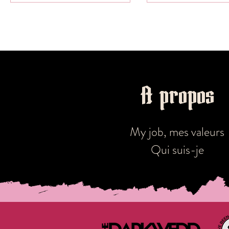
festif. Il y a quelques temps,
dans les coulisses
j'organisais...
d'inspirati
A propos
Mon travail a été recommandé pa
My job, mes valeurs
Qui suis-je