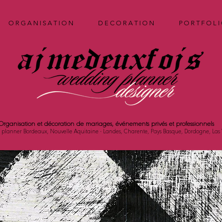
O R G A N I S A T I O N
D E C O R A T I O N
P O R T F O L I
Organisation et décoration de mariages, événements privés et professionnels
planner Bordeaux, Nouvelle Aquitaine - Landes, Charente, Pays Basque, Dordogne, Las