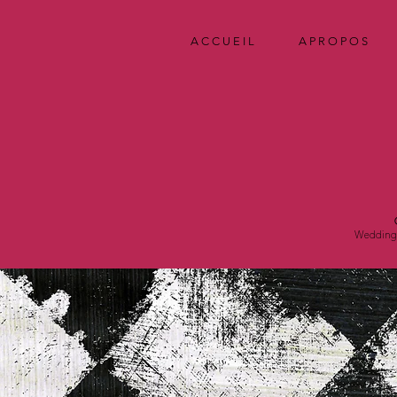
A C C U E I L
A P R O P O S
Wedding 